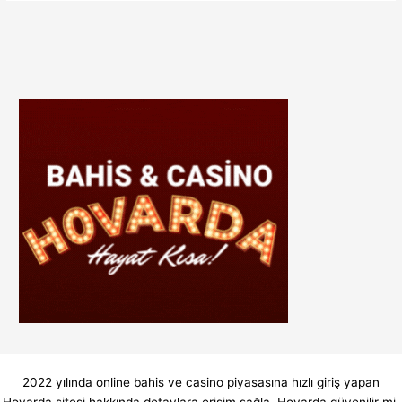
Ol
2022
2022 yılında online bahis ve casino piyasasına hızlı giriş yapan