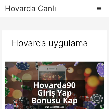
İçeriğe
Hovarda Canlı
atla
Hovarda uygulama