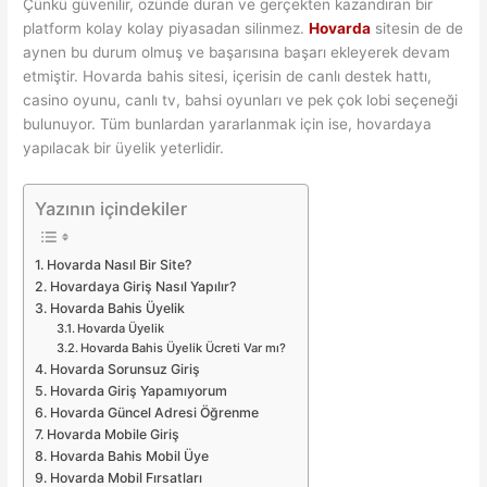
Çünkü güvenilir, özünde duran ve gerçekten kazandıran bir
platform kolay kolay piyasadan silinmez.
Hovarda
sitesin de de
aynen bu durum olmuş ve başarısına başarı ekleyerek devam
etmiştir. Hovarda bahis sitesi, içerisin de canlı destek hattı,
casino oyunu, canlı tv, bahsi oyunları ve pek çok lobi seçeneği
bulunuyor. Tüm bunlardan yararlanmak için ise, hovardaya
yapılacak bir üyelik yeterlidir.
Yazının içindekiler
Hovarda Nasıl Bir Site?
Hovardaya Giriş Nasıl Yapılır?
Hovarda Bahis Üyelik
Hovarda Üyelik
Hovarda Bahis Üyelik Ücreti Var mı?
Hovarda Sorunsuz Giriş
Hovarda Giriş Yapamıyorum
Hovarda Güncel Adresi Öğrenme
Hovarda Mobile Giriş
Hovarda Bahis Mobil Üye
Hovarda Mobil Fırsatları