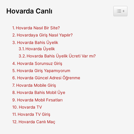
Hovarda Canlı
Toggle 
Hovarda Nasıl Bir Site?
Hovardaya Giriş Nasıl Yapılır?
Hovarda Bahis Üyelik
Hovarda Üyelik
Hovarda Bahis Üyelik Ücreti Var mı?
Hovarda Sorunsuz Giriş
Hovarda Giriş Yapamıyorum
Hovarda Güncel Adresi Öğrenme
Hovarda Mobile Giriş
Hovarda Bahis Mobil Üye
Hovarda Mobil Fırsatları
Hovarda TV
Hovarda TV Giriş
Hovarda Canlı Maç