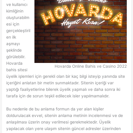
ve kullanıcı
kimliğinin
oluşturabilm
esi için
gerçekleştiril
en ilk
aşmayı
şeklinde
görülebilir.
Hovarda
Hovarda Online Bahis ve Casino 2022
bahis sitesi
üyelik işlemleri için gerekli olan bir kaç bilgi isteyip yanında site
içeriğini anlatan bir metin sunmaktadır. Sitenin içeriği var
yaptığı faaliyetlerine bilerek üyelik yapmalı ve daha sonra iki
tarafa için de sorun teşkil edilecek isler yapılmamalıdır.
Bu nedenle de bu anlama formun da yer alan kişiler
doldurulacak evvel, sitenin anlama metinin incelenmesi ve de
anlaşılması üzerin onay verilmesi gerekmektedir. Üyelik
yapılacak olan yere ulaşım sitenin güncel adresler üzerinden