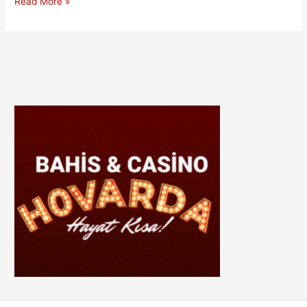
Hovarda90
Read More »
Giriş
Yap
Bonusu
Kap