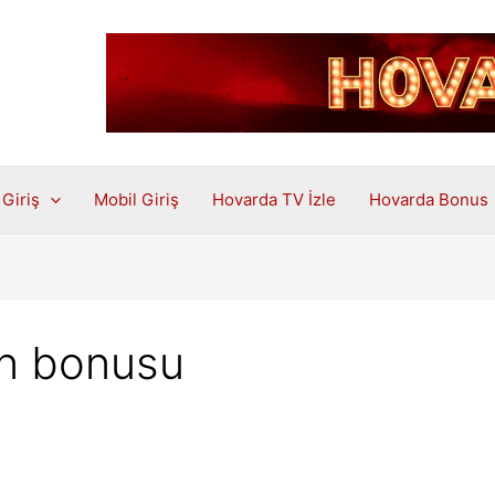
Giriş
Mobil Giriş
Hovarda TV İzle
Hovarda Bonus
in bonusu