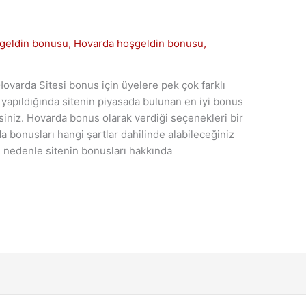
n
geldin bonusu
,
Hovarda hoşgeldin bonusu
,
varda Sitesi bonus için üyelere pek çok farklı
yapıldığında sitenin piyasada bulunan en iyi bonus
siniz. Hovarda bonus olarak verdiği seçenekleri bir
 bonusları hangi şartlar dahilinde alabileceğiniz
Bu nedenle sitenin bonusları hakkında