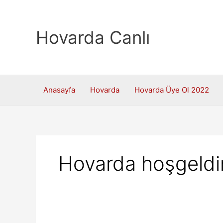
İçeriğe
atla
Hovarda Canlı
Anasayfa
Hovarda
Hovarda Üye Ol 2022
Hovarda hoşgeld