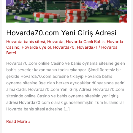
Hovarda70.com Yeni Giriş Adresi
Hovarda bahis sitesi
,
Hovarda
,
Hovarda Canlı Bahis
,
Hovarda
Casino
,
Hovarda üye ol
,
Hovarda70
,
Hovarda71
/
Hovarda
Betci
Hovarda70.com online Casino ve bahis oynama sitesine gelen
bahis severler kazanmanın tadını çıkarıyor. Şimdi ücretsiz bir
şekilde Hovarda70.com adresine tıklayıp Hovarda bahis
oynama sitesine üye olan herkes ayrıcalıklar dünyasında yerini
almaktadır. Hovarda70.com Yeni Giriş Adresi Hovarda70.com
sitesinde online Casino ve bahis oynama sitesinin yeni giriş
adresi Hovarda70.com olarak güncellenmiştir. Tüm kullanıcılar
Hovarda bahis sitesi adresine […]
Hovarda70.com
Read More »
Yeni