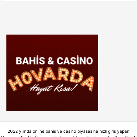
Giriş
Adresi
2022 yılında online bahis ve casino piyasasına hızlı giriş yapan