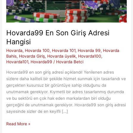
Hovarda99 En Son Giriş Adresi
Hangisi
Hovarda
,
Hovarda 100
,
Hovarda 101
,
Hovarda 99
,
Hovarda
Bahis
,
Hovarda Giriş
,
Hovarda üyelik
,
Hovarda100
,
Hovarda101
,
Hovarda99
/
Hovarda Betci
Hovarda99 en son giriş adresi açıklandı! Yenilenen adres
sizlere daha kaliteli bir şekilde hizmet sunmak için tasarlandı ve
gerçekten kusursuz bir görüntüye sahip olduğunu da
unutmamak gerekiyor. Kıymetli bir adres tasarlanmış durumda
ve bu sektörü en çok hak eden markalardan biri olduğu
gerçeğini de unutmamak gerekiyor. Hovarda99 son giriş adresi
sayesinde sizler de en keyifli […]
Hovarda99
Read More »
En