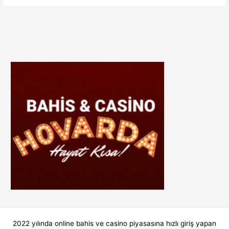
Son
Giriş
Adresi
Hangisi
2022 yılında online bahis ve casino piyasasına hızlı giriş yapan